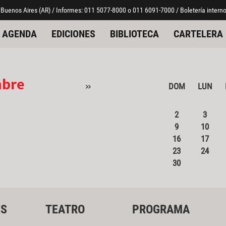
 Buenos Aires (AR) / Informes: 011 5077-8000 o 011 6091-7000 / Boletería interno
AGENDA
EDICIONES
BIBLIOTECA
CARTELERA
mbre
»
DOM
LUN
2
3
9
10
16
17
23
24
30
ES
TEATRO
PROGRAMA