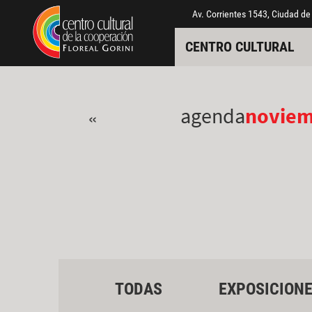
Pasar al contenido principal
Jump to main content
Av. Corrientes 1543, Ciudad de
CENTRO CULTURAL
agenda
novie
«
TODAS
EXPOSICION