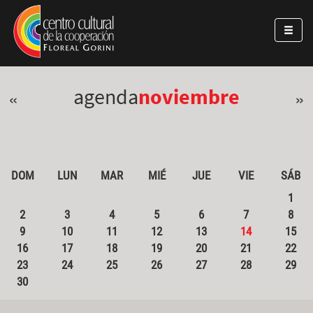
Pasar al contenido principal
Jump to main content
agenda
noviembre
«
»
DOM
LUN
MAR
MIÉ
JUE
VIE
SÁB
1
2
3
4
5
6
7
8
9
10
11
12
13
14
15
16
17
18
19
20
21
22
23
24
25
26
27
28
29
30