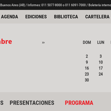
 Buenos Aires (AR) / Informes: 011 5077-8000 o 011 6091-7000 / Boletería interno
AGENDA
EDICIONES
BIBLIOTECA
CARTELERA
mbre
»
DOM
LUN
2
3
9
10
16
17
23
24
30
ES
PRESENTACIONES
PROGRAMA