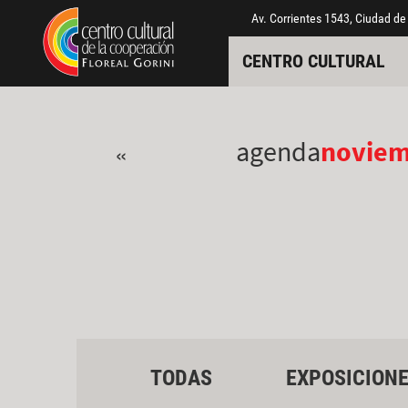
Pasar al contenido principal
Jump to main content
Av. Corrientes 1543, Ciudad de
CENTRO CULTURAL
agenda
novie
«
TODAS
EXPOSICION