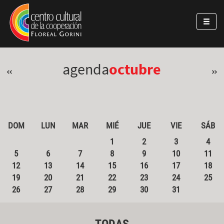
Pasar al contenido principal
Jump to main content
agenda
octubre
«
»
DOM
LUN
MAR
MIÉ
JUE
VIE
SÁB
1
2
3
4
5
6
7
8
9
10
11
12
13
14
15
16
17
18
19
20
21
22
23
24
25
26
27
28
29
30
31