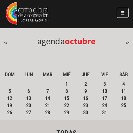
Pasar al contenido principal
Jump to main content
agenda
octubre
«
»
DOM
LUN
MAR
MIÉ
JUE
VIE
SÁB
1
2
3
4
5
6
7
8
9
10
11
12
13
14
15
16
17
18
19
20
21
22
23
24
25
26
27
28
29
30
31