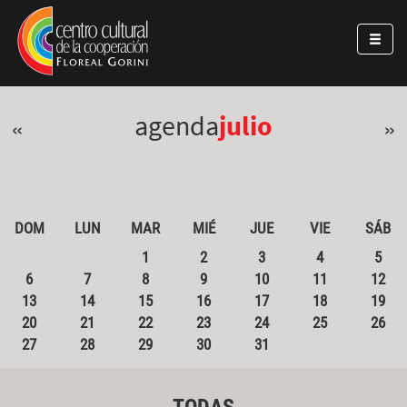
Pasar al contenido principal
Jump to main content
agenda
julio
«
»
DOM
LUN
MAR
MIÉ
JUE
VIE
SÁB
1
2
3
4
5
6
7
8
9
10
11
12
13
14
15
16
17
18
19
20
21
22
23
24
25
26
27
28
29
30
31