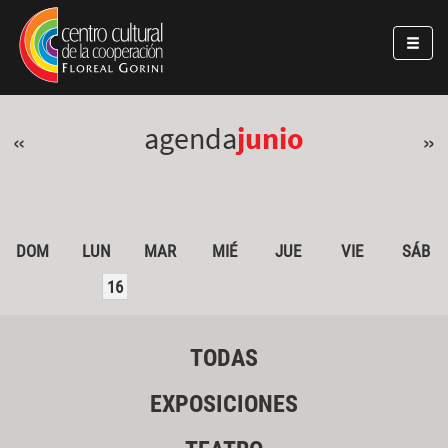
Pasar al contenido principal
Jump to main content
agenda
junio
«
»
DOM
LUN
MAR
MIÉ
JUE
VIE
SÁB
16
TODAS
EXPOSICIONES