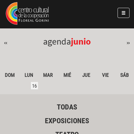
Pasar al contenido principal
Jump to main content
agenda
junio
«
»
DOM
LUN
MAR
MIÉ
JUE
VIE
SÁB
16
TODAS
EXPOSICIONES