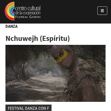
Pasar al contenido principal
Jump to main content
DANZA
Nchuwejh (Espíritu)
FESTIVAL DANZA CON F