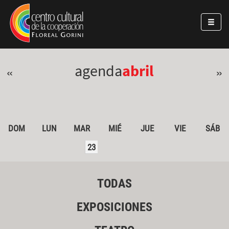
Pasar al contenido principal
Jump to main content
agenda
abril
«
»
DOM
LUN
MAR
MIÉ
JUE
VIE
SÁB
23
TODAS
EXPOSICIONES