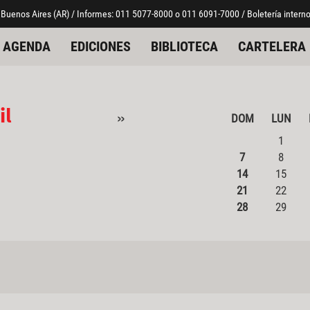
 Buenos Aires (AR) / Informes: 011 5077-8000 o 011 6091-7000 / Boletería interno
AGENDA
EDICIONES
BIBLIOTECA
CARTELERA
il
»
DOM
LUN
1
7
8
14
15
21
22
28
29