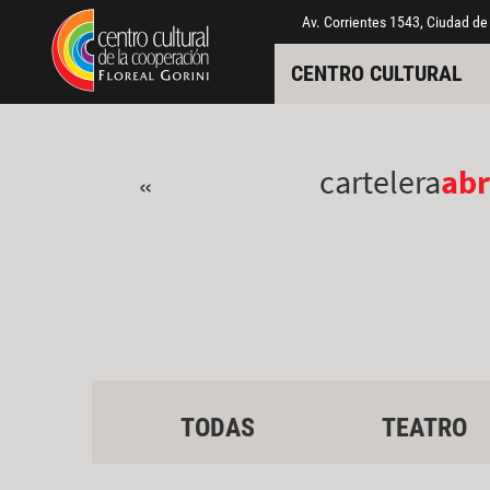
Pasar al contenido principal
Jump to main content
Av. Corrientes 1543, Ciudad de
CENTRO CULTURAL
cartelera
abr
«
TODAS
TEATRO