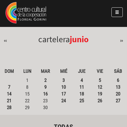
Pasar al contenido principal
Jump to main content
cartelera
junio
«
»
DOM
LUN
MAR
MIÉ
JUE
VIE
SÁB
1
2
3
4
5
6
7
8
9
10
11
12
13
14
15
16
17
18
19
20
21
22
23
24
25
26
27
28
29
30