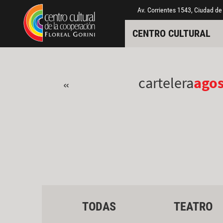
Pasar al contenido principal
Jump to main content
Av. Corrientes 1543, Ciudad de
CENTRO CULTURAL
cartelera
ago
«
TODAS
TEATRO