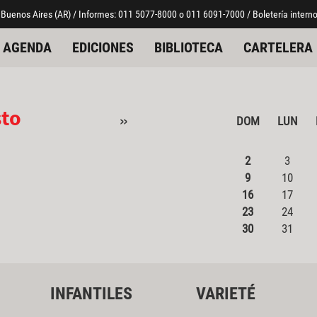
 Buenos Aires (AR) / Informes: 011 5077-8000 o 011 6091-7000 / Boletería interno
AGENDA
EDICIONES
BIBLIOTECA
CARTELERA
sto
»
DOM
LUN
2
3
9
10
16
17
23
24
30
31
INFANTILES
VARIETÉ