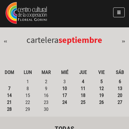
Pasar al contenido principal
Jump to main content
cartelera
septiembre
«
»
DOM
LUN
MAR
MIÉ
JUE
VIE
SÁB
1
2
3
4
5
6
7
8
9
10
11
12
13
14
15
16
17
18
19
20
21
22
23
24
25
26
27
28
29
30