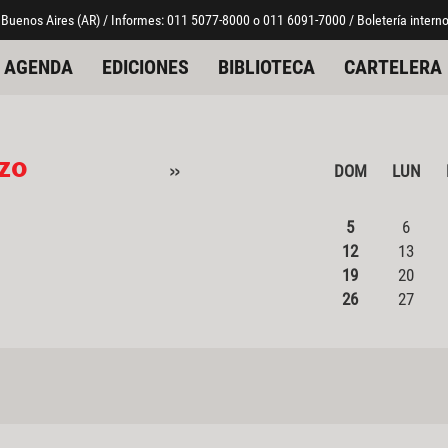
 Buenos Aires (AR) / Informes: 011 5077-8000 o 011 6091-7000 / Boletería interno
AGENDA
EDICIONES
BIBLIOTECA
CARTELERA
zo
»
DOM
LUN
5
6
12
13
19
20
26
27