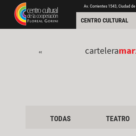
Pasar al contenido principal
Jump to main content
Av. Corrientes 1543, Ciudad de
CENTRO CULTURAL
cartelera
mar
«
TODAS
TEATRO