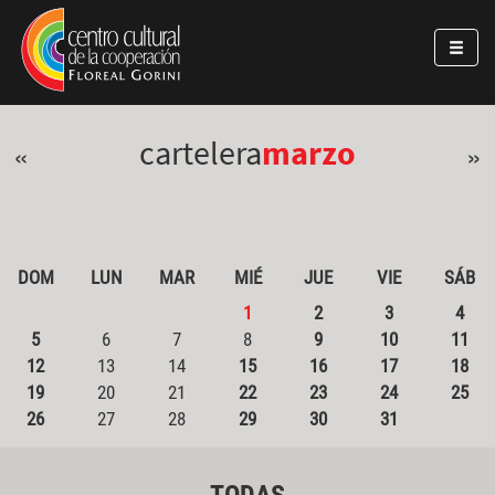
Pasar al contenido principal
Jump to main content
cartelera
marzo
«
»
DOM
LUN
MAR
MIÉ
JUE
VIE
SÁB
1
2
3
4
5
6
7
8
9
10
11
12
13
14
15
16
17
18
19
20
21
22
23
24
25
26
27
28
29
30
31