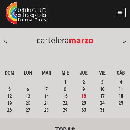
Pasar al contenido principal
Jump to main content
cartelera
marzo
«
»
DOM
LUN
MAR
MIÉ
JUE
VIE
SÁB
1
2
3
4
5
6
7
8
9
10
11
12
13
14
15
16
17
18
19
20
21
22
23
24
25
26
27
28
29
30
31