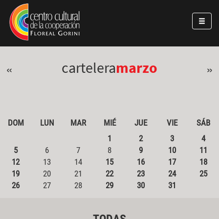
Pasar al contenido principal
Jump to main content
cartelera
marzo
«
»
DOM
LUN
MAR
MIÉ
JUE
VIE
SÁB
1
2
3
4
5
6
7
8
9
10
11
12
13
14
15
16
17
18
19
20
21
22
23
24
25
26
27
28
29
30
31