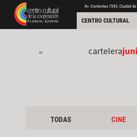
Pasar al contenido principal
Jump to main content
Av. Corrientes 1543, Ciudad de
CENTRO CULTURAL
cartelera
jun
«
TODAS
CINE