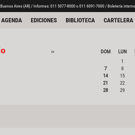
 Buenos Aires (AR) / Informes: 011 5077-8000 o 011 6091-7000 / Boletería interno
AGENDA
EDICIONES
BIBLIOTECA
CARTELERA
io
»
DOM
LUN
1
7
8
14
15
21
22
28
29