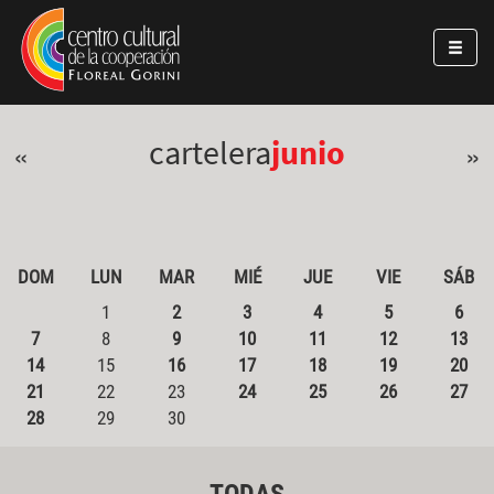
Pasar al contenido principal
Jump to main content
cartelera
junio
«
»
DOM
LUN
MAR
MIÉ
JUE
VIE
SÁB
1
2
3
4
5
6
7
8
9
10
11
12
13
14
15
16
17
18
19
20
21
22
23
24
25
26
27
28
29
30