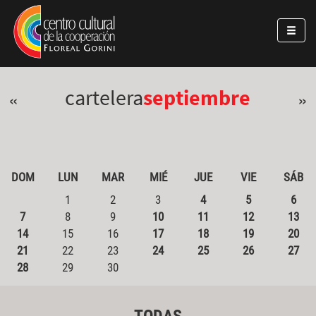
Pasar al contenido principal
Jump to main content
cartelera
septiembre
«
»
DOM
LUN
MAR
MIÉ
JUE
VIE
SÁB
1
2
3
4
5
6
7
8
9
10
11
12
13
14
15
16
17
18
19
20
21
22
23
24
25
26
27
28
29
30