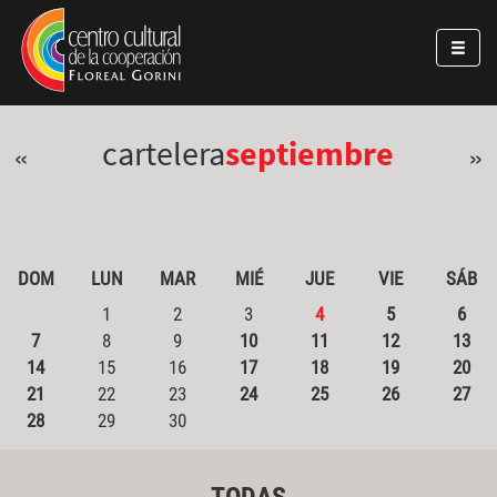
Pasar al contenido principal
Jump to main content
cartelera
septiembre
«
»
DOM
LUN
MAR
MIÉ
JUE
VIE
SÁB
1
2
3
4
5
6
7
8
9
10
11
12
13
14
15
16
17
18
19
20
21
22
23
24
25
26
27
28
29
30