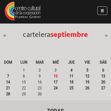
Pasar al contenido principal
Jump to main content
cartelera
septiembre
«
»
DOM
LUN
MAR
MIÉ
JUE
VIE
SÁB
1
2
3
4
5
6
7
8
9
10
11
12
13
14
15
16
17
18
19
20
21
22
23
24
25
26
27
28
29
30