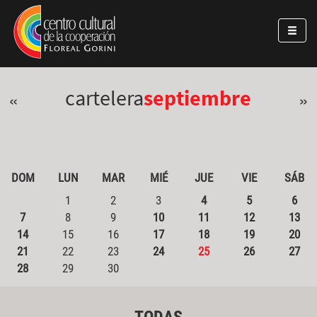
Pasar al contenido principal
Jump to main content
cartelera
septiembre
«
»
DOM
LUN
MAR
MIÉ
JUE
VIE
SÁB
1
2
3
4
5
6
7
8
9
10
11
12
13
14
15
16
17
18
19
20
21
22
23
24
25
26
27
28
29
30