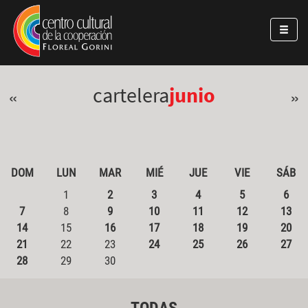
Pasar al contenido principal
Jump to main content
cartelera
junio
«
»
DOM
LUN
MAR
MIÉ
JUE
VIE
SÁB
1
2
3
4
5
6
7
8
9
10
11
12
13
14
15
16
17
18
19
20
21
22
23
24
25
26
27
28
29
30