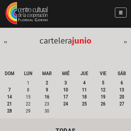
Pasar al contenido principal
Jump to main content
cartelera
junio
«
»
DOM
LUN
MAR
MIÉ
JUE
VIE
SÁB
1
2
3
4
5
6
7
8
9
10
11
12
13
14
15
16
17
18
19
20
21
22
23
24
25
26
27
28
29
30