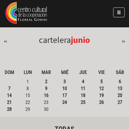
Pasar al contenido principal
Jump to main content
cartelera
junio
«
»
DOM
LUN
MAR
MIÉ
JUE
VIE
SÁB
1
2
3
4
5
6
7
8
9
10
11
12
13
14
15
16
17
18
19
20
21
22
23
24
25
26
27
28
29
30