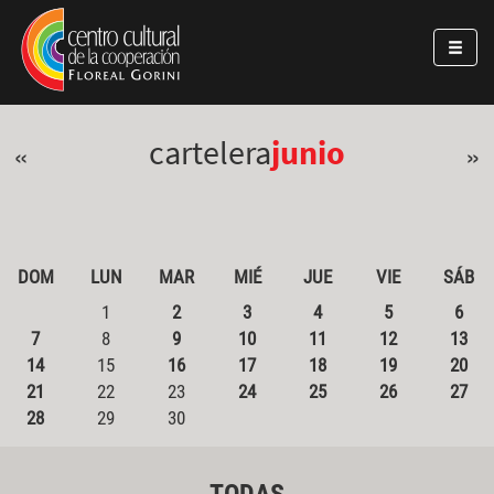
Pasar al contenido principal
Jump to main content
cartelera
junio
«
»
DOM
LUN
MAR
MIÉ
JUE
VIE
SÁB
1
2
3
4
5
6
7
8
9
10
11
12
13
14
15
16
17
18
19
20
21
22
23
24
25
26
27
28
29
30