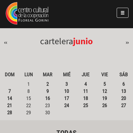
Pasar al contenido principal
Jump to main content
cartelera
junio
«
»
DOM
LUN
MAR
MIÉ
JUE
VIE
SÁB
1
2
3
4
5
6
7
8
9
10
11
12
13
14
15
16
17
18
19
20
21
22
23
24
25
26
27
28
29
30