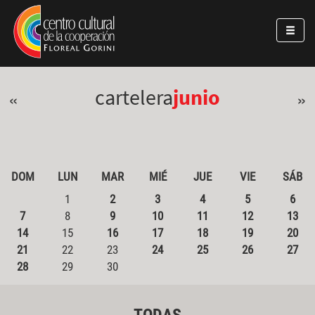
Pasar al contenido principal
Jump to main content
cartelera
junio
«
»
DOM
LUN
MAR
MIÉ
JUE
VIE
SÁB
1
2
3
4
5
6
7
8
9
10
11
12
13
14
15
16
17
18
19
20
21
22
23
24
25
26
27
28
29
30