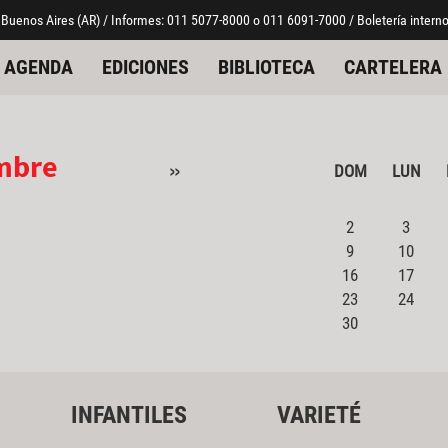
 Buenos Aires (AR) / Informes: 011 5077-8000 o 011 6091-7000 / Boletería interno
AGENDA
EDICIONES
BIBLIOTECA
CARTELERA
mbre
»
DOM
LUN
2
3
9
10
16
17
23
24
30
INFANTILES
VARIETÉ