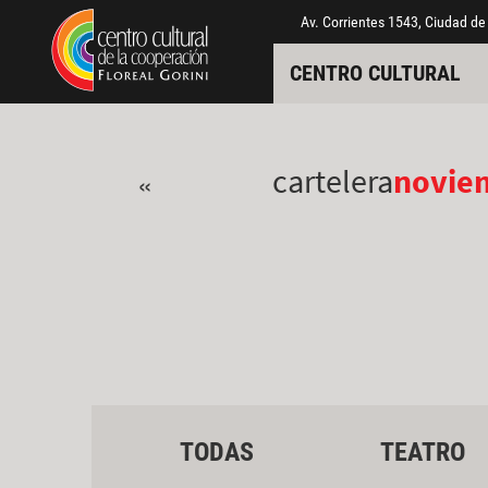
Pasar al contenido principal
Jump to main content
Av. Corrientes 1543, Ciudad de
CENTRO CULTURAL
cartelera
novie
«
TODAS
TEATRO