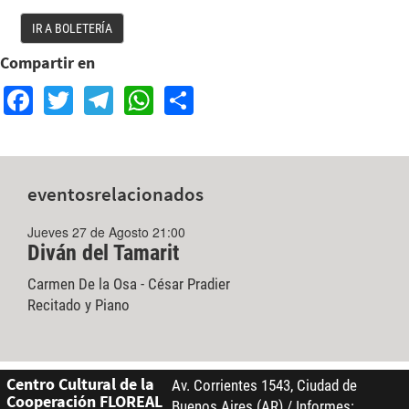
IR A BOLETERÍA
Compartir en
Facebook
Twitter
Telegram
WhatsApp
Share
eventos
relacionados
Jueves 27 de Agosto 21:00
Diván del Tamarit
Carmen De la Osa - César Pradier
Recitado y Piano
Centro Cultural de la
Av. Corrientes 1543, Ciudad de
Cooperación FLOREAL
Buenos Aires (AR) / Informes: