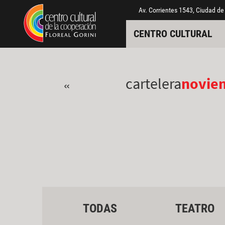
Pasar al contenido principal
Jump to main content
Av. Corrientes 1543, Ciudad de
CENTRO CULTURAL
cartelera
novie
«
TODAS
TEATRO