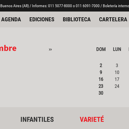
 Buenos Aires (AR) / Informes: 011 5077-8000 o 011 6091-7000 / Boletería interno
AGENDA
EDICIONES
BIBLIOTECA
CARTELERA
mbre
»
DOM
LUN
2
3
9
10
16
17
23
24
30
INFANTILES
VARIETÉ