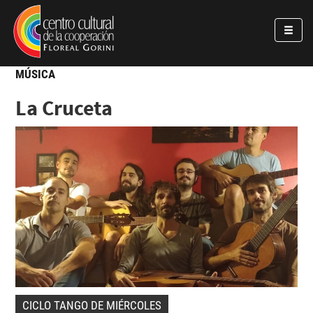
Pasar al contenido principal
Jump to main content
MÚSICA
La Cruceta
CICLO TANGO DE MIÉRCOLES