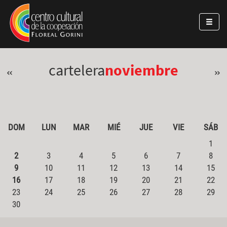
Pasar al contenido principal
Jump to main content
cartelera
noviembre
«
»
DOM
LUN
MAR
MIÉ
JUE
VIE
SÁB
1
2
3
4
5
6
7
8
9
10
11
12
13
14
15
16
17
18
19
20
21
22
23
24
25
26
27
28
29
30