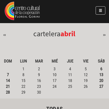
Pasar al contenido principal
Jump to main content
cartelera
abril
«
»
DOM
LUN
MAR
MIÉ
JUE
VIE
SÁB
1
2
3
4
5
6
7
8
9
10
11
12
13
14
15
16
17
18
19
20
21
22
23
24
25
26
27
28
29
30