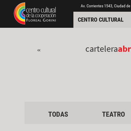
Pasar al contenido principal
Jump to main content
Av. Corrientes 1543, Ciudad de
CENTRO CULTURAL
cartelera
abr
«
TODAS
TEATRO