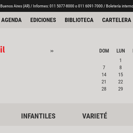
 Buenos Aires (AR) / Informes: 011 5077-8000 o 011 6091-7000 / Boletería interno
AGENDA
EDICIONES
BIBLIOTECA
CARTELERA
il
»
DOM
LUN
1
7
8
14
15
21
22
28
29
INFANTILES
VARIETÉ