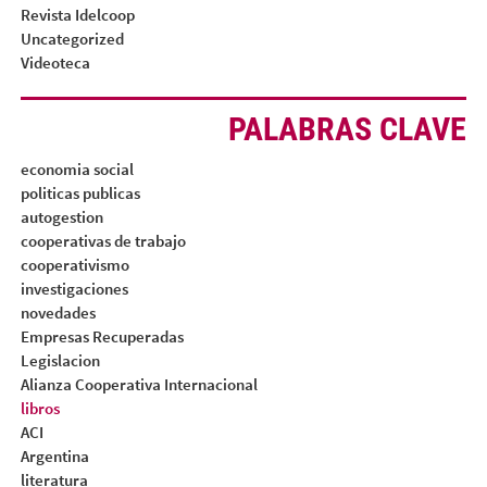
Revista Idelcoop
Uncategorized
Videoteca
PALABRAS CLAVE
economia social
politicas publicas
autogestion
cooperativas de trabajo
cooperativismo
investigaciones
novedades
Empresas Recuperadas
Legislacion
Alianza Cooperativa Internacional
libros
ACI
Argentina
literatura