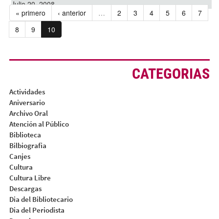
Julio 20, 2008
« primero
‹ anterior
…
2
3
4
5
6
7
8
9
10
CATEGORIAS
Actividades
Aniversario
Archivo Oral
Atención al Público
Biblioteca
Bilbiografia
Canjes
Cultura
Cultura Libre
Descargas
Dia del Bibliotecario
Dia del Periodista