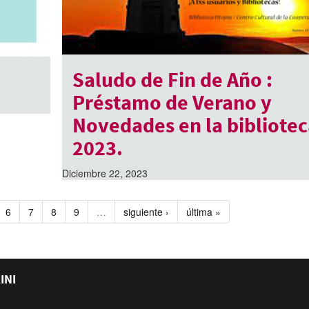
Saludo de Fin de Año :
Préstamo de Verano y
Novedades en la bibliotec
2023.
Diciembre 22, 2023
6
7
8
9
…
siguiente ›
última »
INI