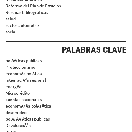
Reforma del Plan de Estudios
Reseñas bibliográficas
salud
sector automotriz
social
PALABRAS CLAVE
polÃÂticas publicas
Proteccionismo
economÃa polÃtica
integraciÃ³n regional
energÃa
Microcrédito
cuentas nacionales
economÃƒÂa polÃƒÂtica
desempleo
polÃƒÂÃ‚Âticas publicas
DevaluaciÃ³n
BCRA