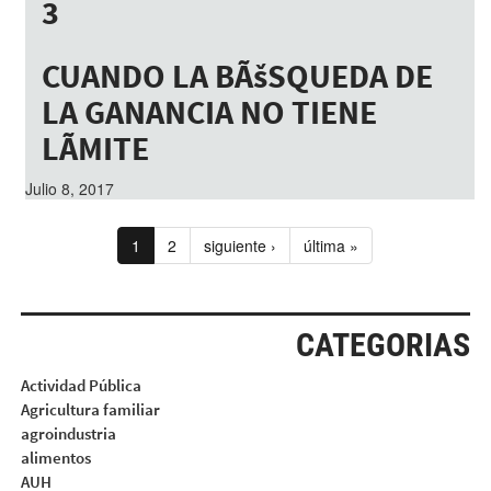
3
Julio 8, 2017
CUANDO LA BÃšSQUEDA DE
LA GANANCIA NO TIENE
LÃMITE
Julio 8, 2017
1
2
siguiente ›
última »
CATEGORIAS
Actividad Pública
Agricultura familiar
agroindustria
alimentos
AUH