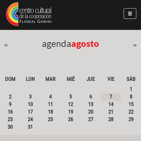
Pasar al contenido principal
Jump to main content
agenda
agosto
«
»
DOM
LUN
MAR
MIÉ
JUE
VIE
SÁB
1
2
3
4
5
6
7
8
9
10
11
12
13
14
15
16
17
18
19
20
21
22
23
24
25
26
27
28
29
30
31