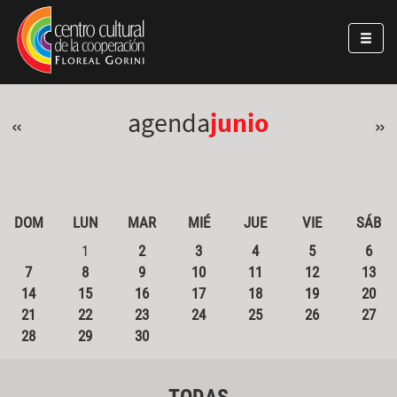
Pasar al contenido principal
Jump to main content
agenda
junio
«
»
DOM
LUN
MAR
MIÉ
JUE
VIE
SÁB
1
2
3
4
5
6
7
8
9
10
11
12
13
14
15
16
17
18
19
20
21
22
23
24
25
26
27
28
29
30