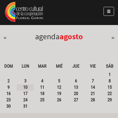
Pasar al contenido principal
Jump to main content
agenda
agosto
«
»
DOM
LUN
MAR
MIÉ
JUE
VIE
SÁB
1
2
3
4
5
6
7
8
9
10
11
12
13
14
15
16
17
18
19
20
21
22
23
24
25
26
27
28
29
30
31