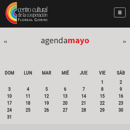
Pasar al contenido principal
Jump to main content
agenda
mayo
«
»
DOM
LUN
MAR
MIÉ
JUE
VIE
SÁB
1
2
3
4
5
6
7
8
9
10
11
12
13
14
15
16
17
18
19
20
21
22
23
24
25
26
27
28
29
30
31