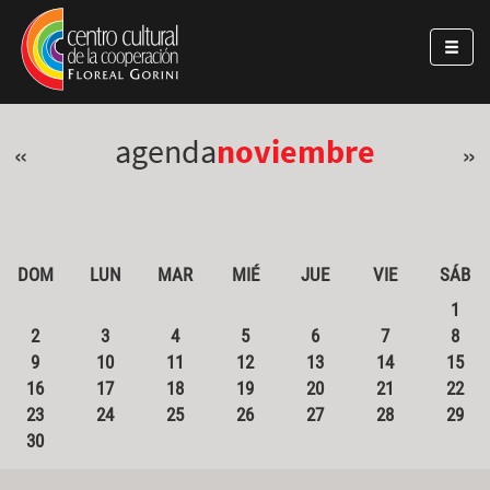
Pasar al contenido principal
Jump to main content
agenda
noviembre
«
»
DOM
LUN
MAR
MIÉ
JUE
VIE
SÁB
1
2
3
4
5
6
7
8
9
10
11
12
13
14
15
16
17
18
19
20
21
22
23
24
25
26
27
28
29
30