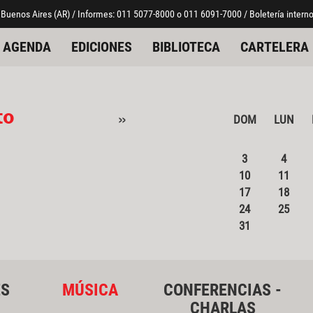
 Buenos Aires (AR) / Informes: 011 5077-8000 o 011 6091-7000 / Boletería interno
AGENDA
EDICIONES
BIBLIOTECA
CARTELERA
to
»
DOM
LUN
3
4
10
11
17
18
24
25
31
ES
MÚSICA
CONFERENCIAS -
CHARLAS