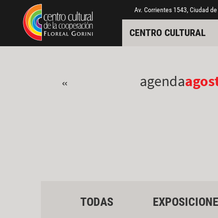
Pasar al contenido principal
Jump to main content
Av. Corrientes 1543, Ciudad de
CENTRO CULTURAL
agenda
agos
«
TODAS
EXPOSICION