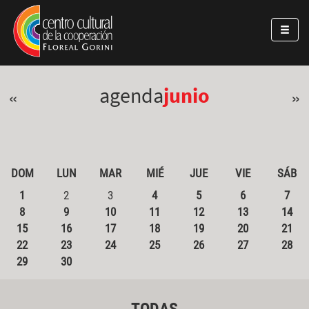
Pasar al contenido principal
Jump to main content
agenda
junio
«
»
DOM
LUN
MAR
MIÉ
JUE
VIE
SÁB
1
2
3
4
5
6
7
8
9
10
11
12
13
14
15
16
17
18
19
20
21
22
23
24
25
26
27
28
29
30