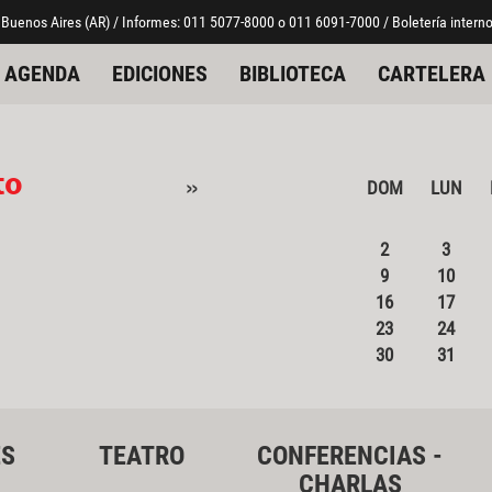
 Buenos Aires (AR) / Informes: 011 5077-8000 o 011 6091-7000 / Boletería interno
AGENDA
EDICIONES
BIBLIOTECA
CARTELERA
to
»
DOM
LUN
2
3
9
10
16
17
23
24
30
31
ES
TEATRO
CONFERENCIAS -
CHARLAS