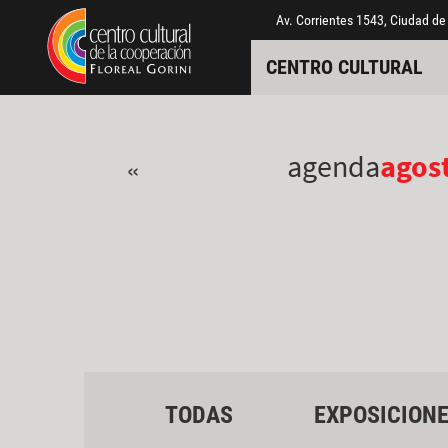
Pasar al contenido principal
Jump to main content
Av. Corrientes 1543, Ciudad de
CENTRO CULTURAL
agenda
agos
«
TODAS
EXPOSICION