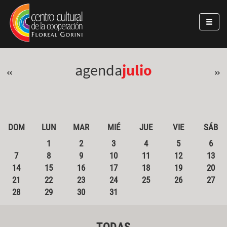
Pasar al contenido principal
Jump to main content
agenda
julio
«
»
DOM
LUN
MAR
MIÉ
JUE
VIE
SÁB
1
2
3
4
5
6
7
8
9
10
11
12
13
14
15
16
17
18
19
20
21
22
23
24
25
26
27
28
29
30
31